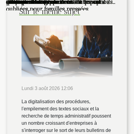
solution d'avenir pour les entreprises ?
qu’on ne l’imagine
de nos villes
courtier en assurance révèle les options
d'équipe
courantes de rideaux métalliques ?
influencent-elles le droit du travail ?
efficacement
contrats intelligents ?
perception des quartiers ?
oubliées pour familles pressées
Sur le même sujet
Lundi 3 août 2026 12:06
La digitalisation des procédures,
l'empilement des textes sociaux et la
recherche de temps administratif poussent
un nombre croissant d'entreprises à
s'interroger sur le sort de leurs bulletins de