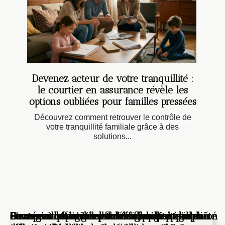
Devenez acteur de votre tranquillité :
le courtier en assurance révèle les
options oubliées pour familles pressées
Découvrez comment retrouver le contrôle de
votre tranquillité familiale grâce à des
solutions...
L'externalisation des fiches de paie : une
Pourquoi la peinture extérieure protège plus
Pourquoi les bancs publics racontent l’avenir
Devenez acteur de votre tranquillité : le
Stratégies efficaces pour renforcer la cohésion
Comment identifier et résoudre les pannes
Comment les nouvelles technologies
Stratégies pour gérer les litiges de copropriété
Comment naviguer les défis juridiques des
Comment les avis locaux influencent-ils la